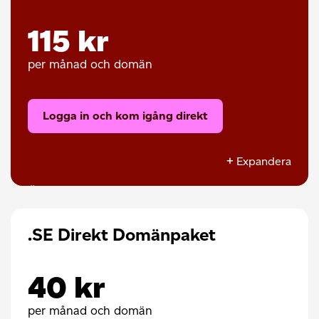
115 kr
per månad och domän
Logga in och kom igång direkt
Expandera
Övervakning av ditt domännamn
Kontakt vid obetald domänfaktura
.SE Direkt Domänpaket
VIP-support som ger förtur i kön
Ditt domännamn
40 kr
Bevakning av din hemsidas tillgänglighet via
per månad och domän
Pingdom