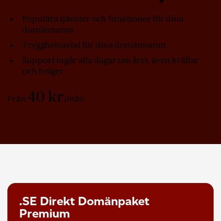
Populära tjänster och funktioner för dina
domännamn.
Trygghetsavtal för dina domännamn.
Support ingår alla dagar om året, även kvällar
och helger.
40
kr
Från
/mån
.SE Direkt Domänpaket
Premium