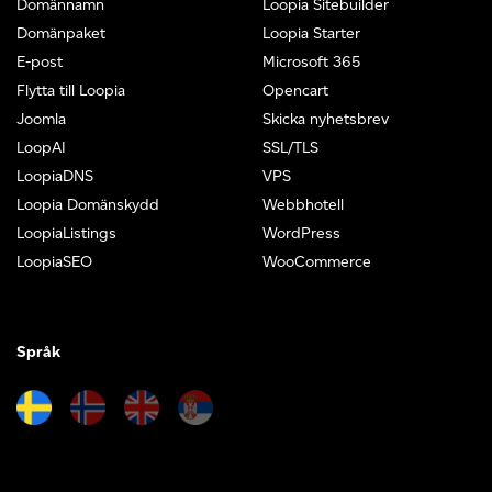
Domännamn
Loopia Sitebuilder
Domänpaket
Loopia Starter
E-post
Microsoft 365
Flytta till Loopia
Opencart
Joomla
Skicka nyhetsbrev
LoopAI
SSL/TLS
LoopiaDNS
VPS
Loopia Domänskydd
Webbhotell
LoopiaListings
WordPress
LoopiaSEO
WooCommerce
Språk