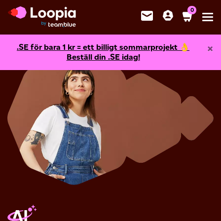
0
Toggl
×
.SE för bara
1
kr = ett billigt sommarprojekt 👌
Beställ din .SE idag!