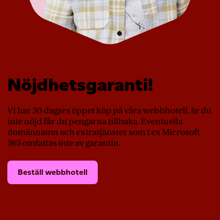
Nöjdhetsgaranti!
Vi har 30 dagars öppet köp på våra webbhotell, är du
inte nöjd får du pengarna tillbaka. Eventuella
domännamn och extratjänster som t ex Microsoft
365 omfattas inte av garantin.
Beställ webbhotell