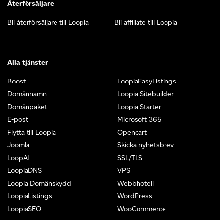
Återförsäljare
Bli återförsäljare till Loopia
Bli affiliate till Loopia
Alla tjänster
Boost
LoopiaEasyListings
Domännamn
Loopia Sitebuilder
Domänpaket
Loopia Starter
E-post
Microsoft 365
Flytta till Loopia
Opencart
Joomla
Skicka nyhetsbrev
LoopAI
SSL/TLS
LoopiaDNS
VPS
Loopia Domänskydd
Webbhotell
LoopiaListings
WordPress
LoopiaSEO
WooCommerce