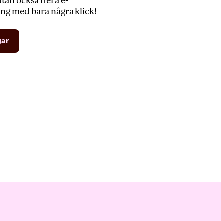
an också flera e-
ng med bara några klick!
gar