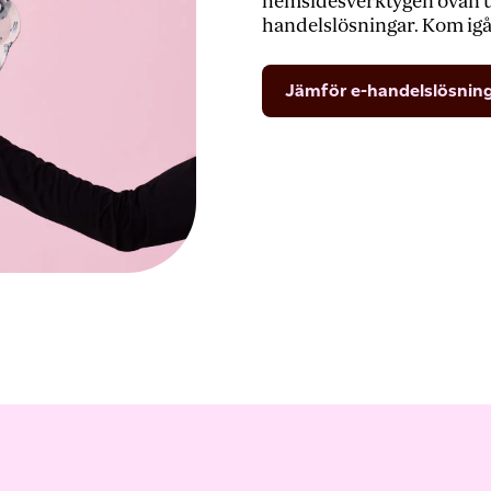
hemsidesverktygen ovan ut
handelslösningar. Kom igå
Jämför e-handelslösnin