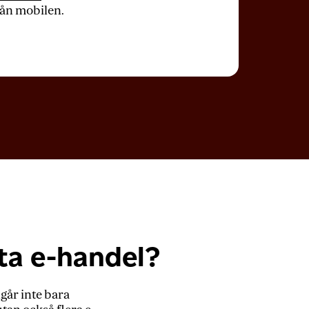
rån mobilen.
rta e-handel?
går inte bara