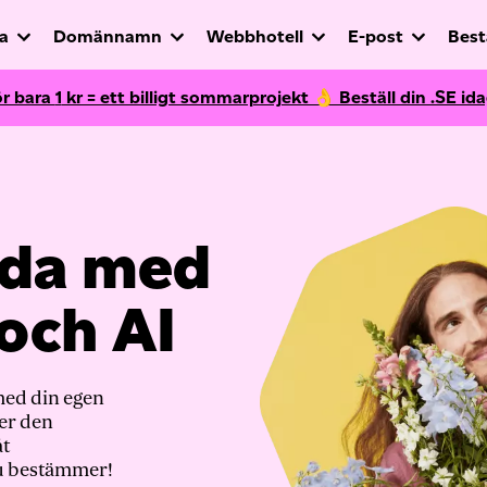
a
Domännamn
Webbhotell
E-post
Best
ör bara
1
kr = ett billigt sommarprojekt 👌 Beställ din .SE ida
ida med
 och AI
med din egen
ler den
åt
du bestämmer!