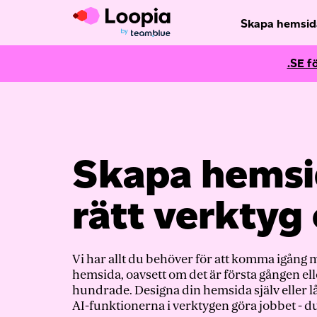
Skapa hemsid
.SE f
Skapa hems
rätt verktyg
Vi har allt du behöver för att komma igång 
hemsida, oavsett om det är första gången el
hundrade. Designa din hemsida själv eller l
AI-funktionerna
i verktygen göra jobbet - 