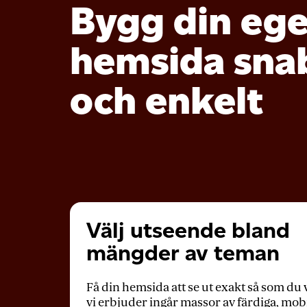
Bygg din eg
hemsida sna
och enkelt
Välj utseende bland
mängder av teman
Få din hemsida att se ut exakt så som du v
vi erbjuder ingår massor av färdiga, mob