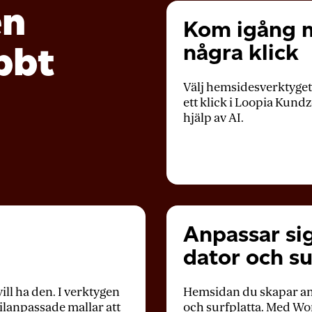
en
Kom igång 
bbt
några klick
Välj hemsidesverktyget 
ett klick i Loopia Kun
hjälp av AI.
Anpassar sig
dator och su
ill ha den. I verktygen
Hemsidan du skapar anp
ilanpassade mallar att
och surfplatta. Med
Wo