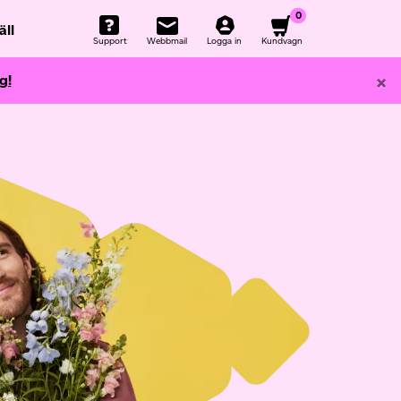
0
äll
Support
Webbmail
Logga in
Kundvagn
×
g!