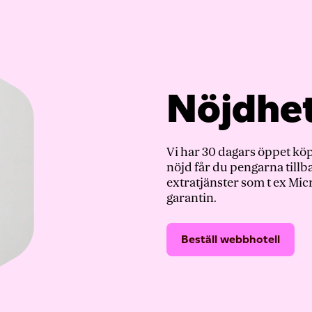
Nöjdhet
Vi har 30 dagars öppet köp
nöjd får du pengarna til
extratjänster som t ex Mic
garantin.
Beställ webbhotell