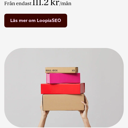
111.2
kr
Från endast
/mån
Läs mer om LoopiaSEO