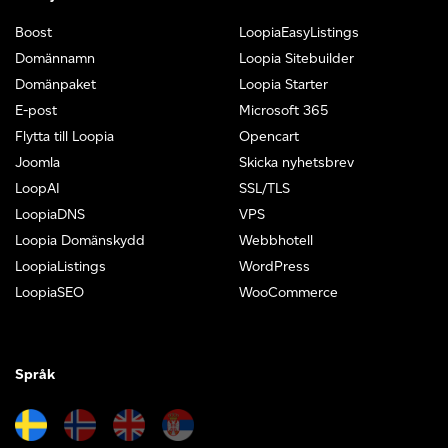
Boost
LoopiaEasyListings
Domännamn
Loopia Sitebuilder
Domänpaket
Loopia Starter
E-post
Microsoft 365
Flytta till Loopia
Opencart
Joomla
Skicka nyhetsbrev
LoopAI
SSL/TLS
LoopiaDNS
VPS
Loopia Domänskydd
Webbhotell
LoopiaListings
WordPress
LoopiaSEO
WooCommerce
Språk