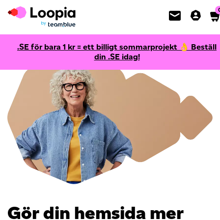
.SE för bara
1
kr = ett billigt sommarprojekt 👌 Beställ
din .SE idag!
Gör din hemsida mer