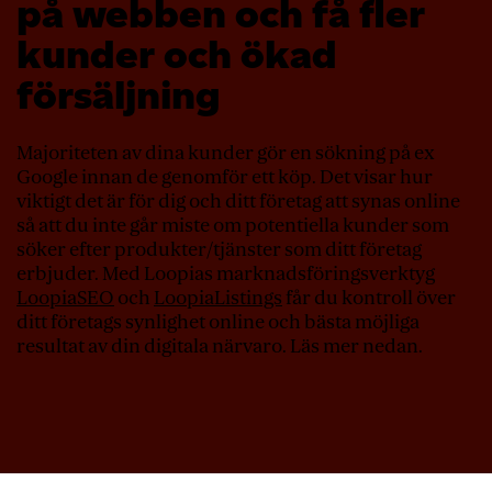
på webben och få fler
kunder och ökad
försäljning
Majoriteten av dina kunder gör en sökning på ex
Google innan de genomför ett köp. Det visar hur
viktigt det är för dig och ditt företag att synas online
så att du inte går miste om potentiella kunder som
söker efter produkter/tjänster som ditt företag
erbjuder. Med Loopias marknadsföringsverktyg
LoopiaSEO
och
LoopiaListings
får du kontroll över
ditt företags synlighet online och bästa möjliga
resultat av din digitala närvaro. Läs mer nedan.